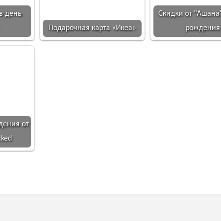
в день
Скидки от "Ашана
Подарочная карта «Икеа»
рождения
дения от
cked