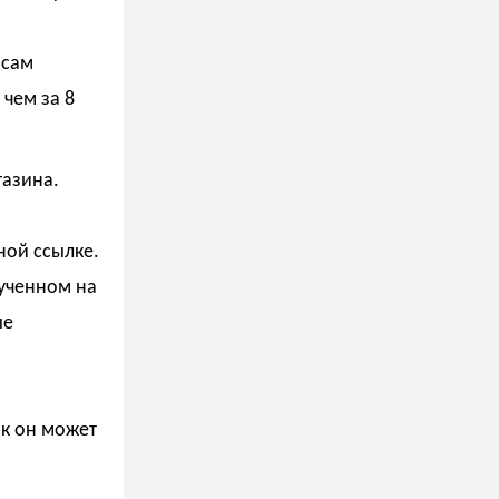
 сам
чем за 8
газина.
ной ссылке.
лученном на
ые
ак он может