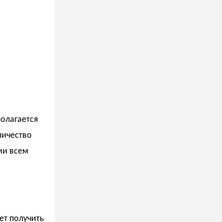
полагается
личество
ии всем
ет получить