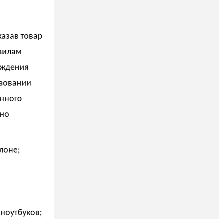
казав товар
авилам
ождения
ьзовании
онного
жно
лоне;
 ноутбуков;